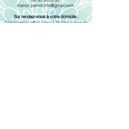
marion.pernet.info@gmail.com
Sur rendez-vous à
votre domicile :
Déplacement offert jusqu'à 15 kms autour de
Geneston
0.50€ par km à partir de 15 kms
Lundi/ Mardi/ Jeudi/ Vendredi
10h-18h
Les "massages bien-être" proposés ne sont
pas thérapeutiques et ne se substituent en
aucun cas aux massages dispensés dans un
contexte médical.
Ils sont également dénués de toutes
connotations érotiques et sexuelles.