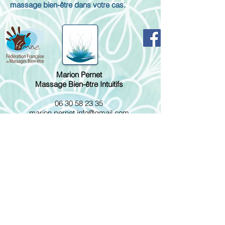
massage bien-être dans votre cas.
Marion Pernet
Massage Bien-être Intuitifs
06 30 58 23 35
marion.pernet.info@gmail.com
Sur rendez-vous à
votre domicile :
Déplacement offert jusqu'à 15 kms autour de
Geneston
0.50€ par km à partir de 15 kms
Lundi/ Mardi/ Jeudi/ Vendredi
10h-18h